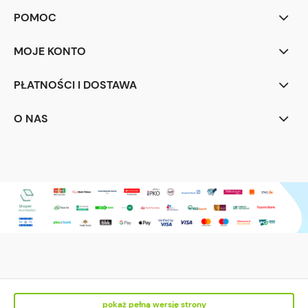
POMOC
MOJE KONTO
PŁATNOŚCI I DOSTAWA
O NAS
EasternGraphics Polska Sp. Z o.o. os. Piastów 65/321 31-625 Kraków
info@EasternGraphics.pl
pokaż pełną wersję strony